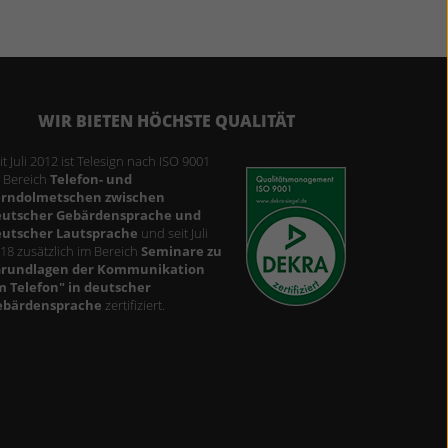
WIR BIETEN HÖCHSTE QUALITÄT
it Juli 2012 ist Telesign nach ISO 9001
9001_GER_TC_P.PNG
 Bereich
Telefon- und
erndolmetschen zwischen
eutscher Gebärdensprache und
eutscher Lautsprache
und seit Juli
18 zusätzlich im Bereich
Seminare zu
Grundlagen der Kommunikation
 Telefon" in deutscher
ebärdensprache
zertifiziert.