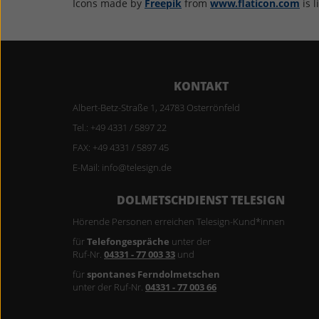
Icons made by
Freepik
from
www.flaticon.com
is 
KONTAKT
Albert-Betz-Straße 1, 24783 Osterrönfeld
Tel.: +49 4331 / 5897 22
FAX: +49 4331 / 5897 45
E-Mail: info@telesign.de
DOLMETSCHDIENST TELESIGN
Hörende Personen erreichen Telesign-Kund*innen
für
Telefongespräche
unter der
Ruf-Nr.
04331 - 77 003 33
und
für
spontanes Ferndolmetschen
unter der Ruf-Nr.
04331 - 77 003 66