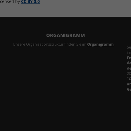
licensed by
CC BY 3.0
ORGANIGRAMM
Unsere Organisationsstruktur finden Sie im
Organigramm
.
Se
im
F
d
d
20
"
am
G