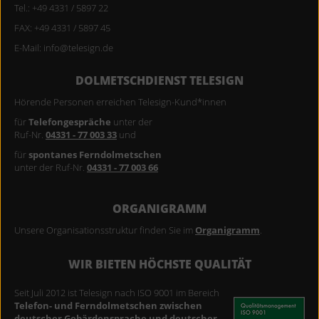
Tel.: +49 4331 / 5897 22
FAX: +49 4331 / 5897 45
E-Mail: info@telesign.de
DOLMETSCHDIENST TELESIGN
Hörende Personen erreichen Telesign-Kund*innen
für
Telefongespräche
unter der
Ruf-Nr.
04331 - 77 003 33
und
für
spontanes Ferndolmetschen
unter der Ruf-Nr.
04331 - 77 003 66
ORGANIGRAMM
Unsere Organisationsstruktur finden Sie im
Organigramm
.
WIR BIETEN HÖCHSTE QUALITÄT
Seit Juli 2012 ist Telesign nach ISO 9001 im Bereich
9001_GER_TC_P
Telefon- und Ferndolmetschen zwischen
deutscher Gebärdensprache und deutscher