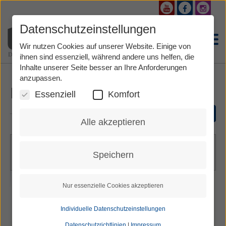
Direkt
zum
Inhalt
Datenschutzeinstellungen
Wir nutzen Cookies auf unserer Website. Einige von
ihnen sind essenziell, während andere uns helfen, die
Inhalte unserer Seite besser an Ihre Anforderungen
anzupassen.
Deike Petersen
Essenziell
Komfort
alle Dolmetscher anzeigen
Alle akzeptieren
Aufgrund Ihrer Privatsphäreneinstellungen kann dieser
Speichern
Inhalt nicht eingebettet werden.
Nur essenzielle Cookies akzeptieren
Individuelle Datenschutzeinstellungen
Datenschutzrichtlinien
|
Impressum