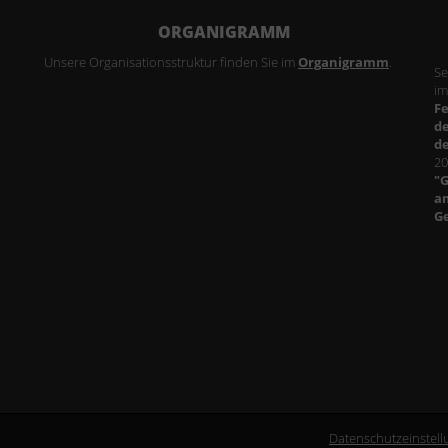
ORGANIGRAMM
Unsere Organisationsstruktur finden Sie im
Organigramm
.
Se
im
F
d
d
20
"
am
G
Datenschutzeinstel