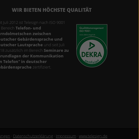
WIR BIETEN HÖCHSTE QUALITÄT
it Juli 2012 ist Telesign nach ISO 9001
9001_GER_TC_P.PNG
 Bereich
Telefon- und
erndolmetschen zwischen
eutscher Gebärdensprache und
eutscher Lautsprache
und seit Juli
18 zusätzlich im Bereich
Seminare zu
Grundlagen der Kommunikation
 Telefon" in deutscher
ebärdensprache
zertifiziert.
lungen
·
Datenschutzerklärung
·
Impressum
·
www.telesign.de