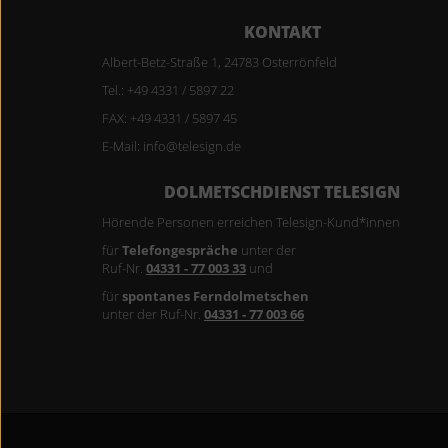
KONTAKT
Albert-Betz-Straße 1, 24783 Osterrönfeld
Tel.: +49 4331 / 5897 22
FAX: +49 4331 / 5897 45
E-Mail: info@telesign.de
DOLMETSCHDIENST TELESIGN
Hörende Personen erreichen Telesign-Kund*innen
für
Telefongespräche
unter der
Ruf-Nr.
04331 - 77 003 33
und
für
spontanes Ferndolmetschen
unter der Ruf-Nr.
04331 - 77 003 66